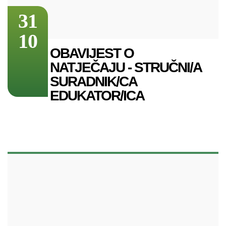
31
10
OBAVIJEST O
NATJEČAJU - STRUČNI/A
SURADNIK/CA
EDUKATOR/ICA