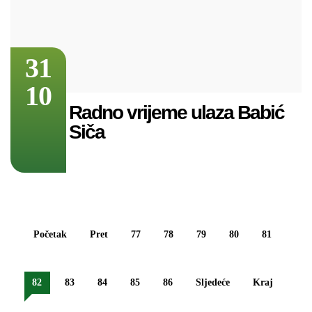
31
10
Radno vrijeme ulaza Babić
Siča
Početak
Pret
77
78
79
80
81
82
83
84
85
86
Sljedeće
Kraj