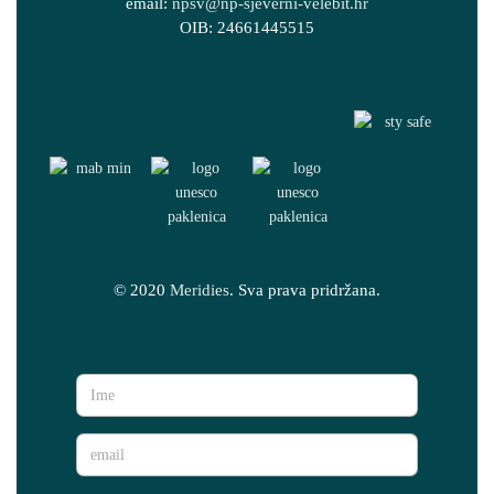
email:
npsv@np-sjeverni-velebit.hr
OIB: 24661445515
© 2020
Meridies
. Sva prava pridržana.