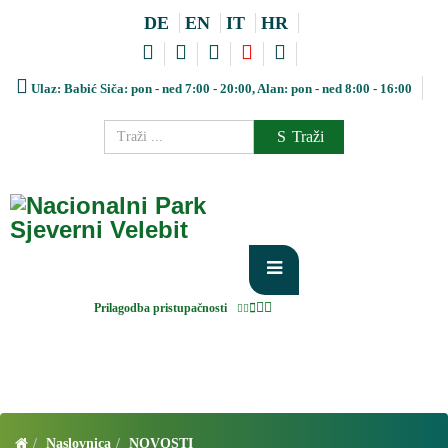
DE
EN
IT
HR
Ulaz: Babić Siča: pon - ned 7:00 - 20:00, Alan: pon - ned 8:00 - 16:00
Traži
Prilagodba pristupačnosti
Naslovnica
NOVOSTI