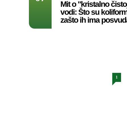
Mit o "kristalno čisto
vodi: Što su koliform
zašto ih ima posvu
1