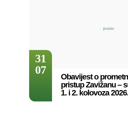
31
07
Obavijest o prometno
pristup Zavižanu – su
1. i 2. kolovoza 2026