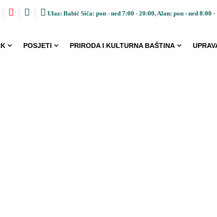
Ulaz: Babić Siča: pon - ned 7:00 - 20:00, Alan: pon - ned 8:00 -
RK
POSJETI
PRIRODA I KULTURNA BAŠTINA
UPRAV