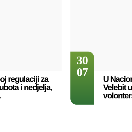
30
07
j regulaciji za
U Nacio
bota i nedjelja,
Velebit 
.
volonte