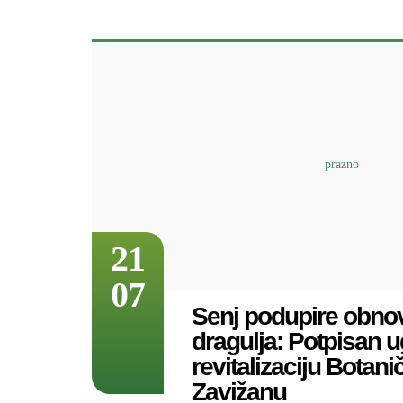
21
07
Senj podupire obno
dragulja: Potpisan 
revitalizaciju Botani
Zavižanu