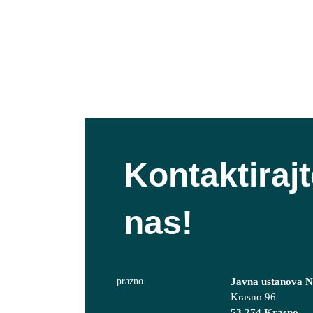
Kontaktiraj
nas!
Javna ustanova Na
Krasno 96
53 274 Krasno