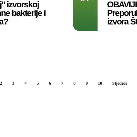
j" izvorskoj
OBAVIJ
ne bakterije i
Preporu
da?
izvora Š
2
3
4
5
6
7
8
9
10
Sljedeće