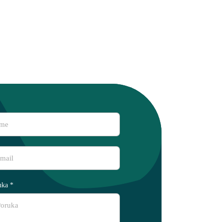
uka
*