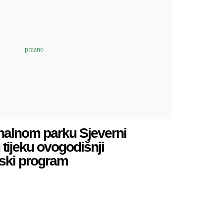
nalnom parku Sjeverni
u tijeku ovogodišnji
rski program