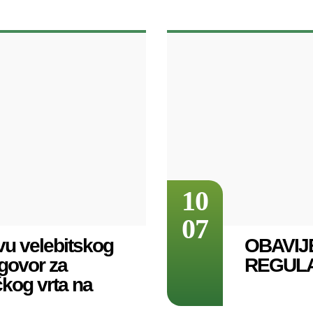
10
07
vu velebitskog
OBAVIJ
ugovor za
REGULA
čkog vrta na