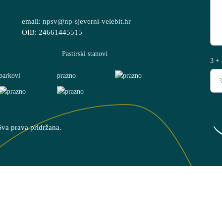
email:
npsv@np-sjeverni-velebit.hr
OIB: 24661445515
3 + 
Sva prava pridržana.