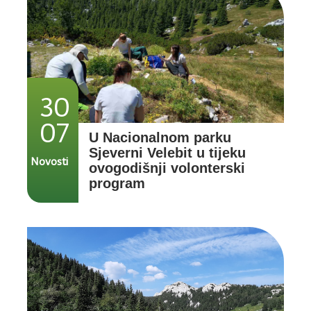
30
07
U Nacionalnom parku
Sjeverni Velebit u tijeku
Novosti
ovogodišnji volonterski
program