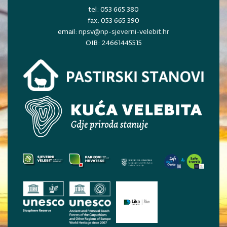
tel: 053 665 380
fax: 053 665 390
email:
npsv@np-sjeverni-velebit.hr
OIB: 24661445515