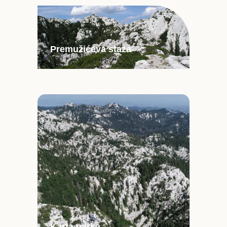
Premužićeva staza
Karta parka