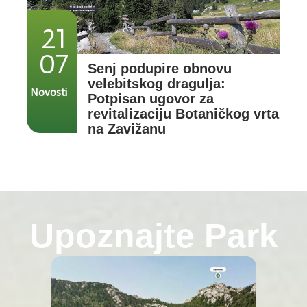
21
07
Senj podupire obnovu
velebitskog dragulja:
Novosti
Potpisan ugovor za
revitalizaciju Botaničkog vrta
na Zavižanu
Upoznajte Park