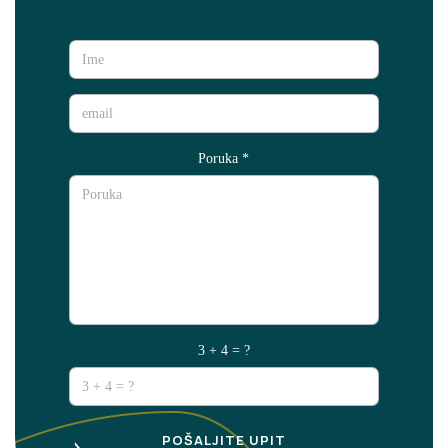
Poruka
*
3 + 4 = ?
POŠALJITE UPIT