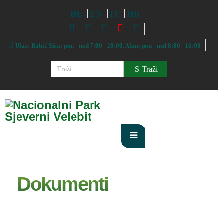
DE
EN
IT
HR
Ulaz: Babić Siča: pon - ned 7:00 - 20:00, Alan: pon - ned 8:00 - 16:00
Traži
Dokumenti