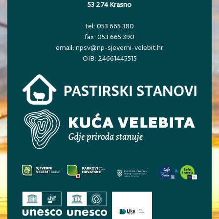
53 274 Krasno
tel: 053 665 380
fax: 053 665 390
email:
npsv@np-sjeverni-velebit.hr
OIB: 24661445515