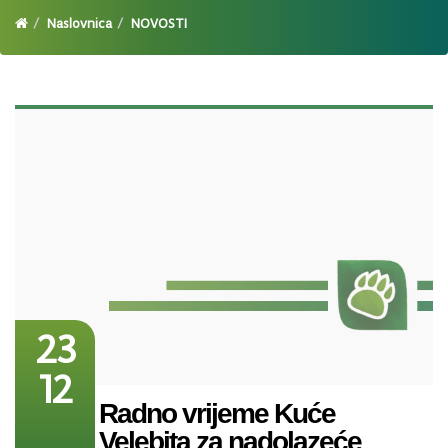
Naslovnica
NOVOSTI
23
12
Radno vrijeme Kuće
Velebita za nadolazeće