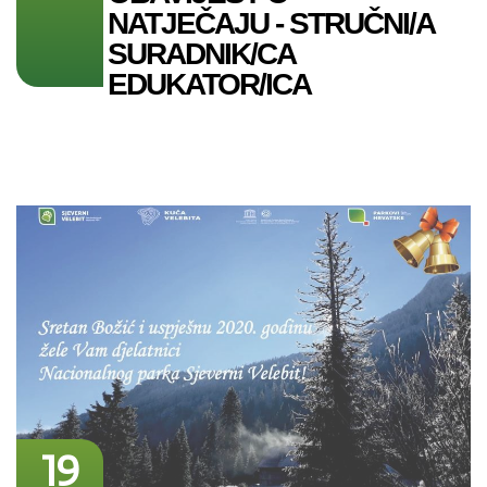
NATJEČAJU - STRUČNI/A
SURADNIK/CA
EDUKATOR/ICA
19