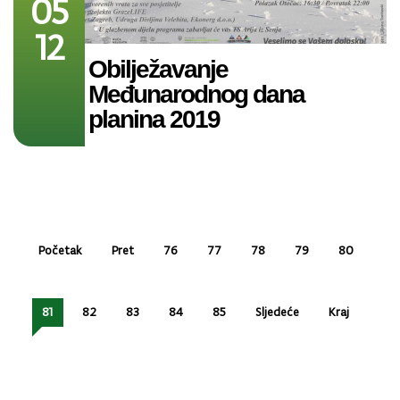
05
12
Obilježavanje
Međunarodnog dana
planina 2019
Početak
Pret
76
77
78
79
80
81
82
83
84
85
Sljedeće
Kraj