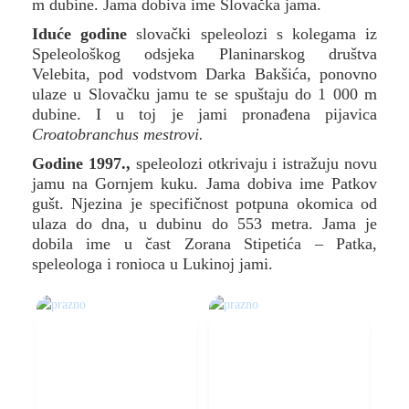
m dubine. Jama dobiva ime Slovačka jama.
Iduće godine
slovački speleolozi s kolegama iz
Speleološkog odsjeka Planinarskog društva
Velebita, pod vodstvom Darka Bakšića, ponovno
ulaze u Slovačku jamu te se spuštaju do 1 000 m
dubine. I u toj je jami pronađena pijavica
Croatobranchus mestrovi.
Godine 1997.,
speleolozi otkrivaju i istražuju novu
jamu na Gornjem kuku. Jama dobiva ime Patkov
gušt. Njezina je specifičnost potpuna okomica od
ulaza do dna, u dubinu do 553 metra. Jama je
dobila ime u čast Zorana Stipetića – Patka,
speleologa i ronioca u Lukinoj jami.