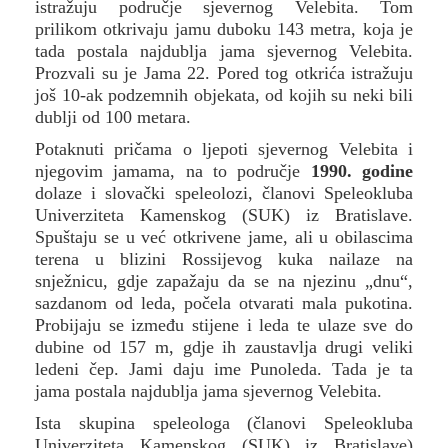
istražuju područje sjevernog Velebita. Tom
prilikom otkrivaju jamu duboku 143 metra, koja je
tada postala najdublja jama sjevernog Velebita.
Prozvali su je Jama 22. Pored tog otkrića istražuju
još 10‑ak podzemnih objekata, od kojih su neki bili
dublji od 100 metara.
Potaknuti pričama o ljepoti sjevernog Velebita i
njegovim jamama, na to područje
1990. godine
dolaze i slovački speleolozi, članovi Speleokluba
Univerziteta Kamenskog (SUK) iz Bratislave.
Spuštaju se u već otkrivene jame, ali u obilascima
terena u blizini Rossijevog kuka nailaze na
snježnicu, gdje zapažaju da se na njezinu „dnu“,
sazdanom od leda, počela otvarati mala pukotina.
Probijaju se između stijene i leda te ulaze sve do
dubine od 157 m, gdje ih zaustavlja drugi veliki
ledeni čep. Jami daju ime Punoleda. Tada je ta
jama postala najdublja jama sjevernog Velebita.
Ista skupina speleologa (članovi Speleokluba
Univerziteta Kamenskog (SUK) iz Bratislave)