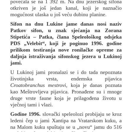
povećala se na 1 392 m. Na dnu jezerskog sifona
otkriven je još jedan kanal, koji je naznačio
mogućnost ulaska u još veću dubinu planine.
Sifon na dnu Lukine jame danas nosi naziv
Patkov sifon, u znak sjećanja na Zorana
Stipetića – Patka, člana Speleološkog odsjeka
PDS „Velebit“, koji je poginuo 1996. godine
prilikom testiranja nove ronilačke opreme za
daljnja istraživanja sifonskog jezera u Lukinoj
jami.
U Lukinoj jami pronalazi se i do tada nepoznata
životinjska vrsta, endemska pijavica
Croatobranchus mestrovi
, koja je danas poznata
kao Meštrovljeva pijavica. Pronađene su i mnoge
druge vrste faune koja je prilagođena životu u
vječnoj tami i vlazi.
Godine 1996.
slovački speleolozi probijaju se kroz
ledeni čep u jami Xantipa na Vratarskom kuku, a
na Malom kuku spuštaju se u „novu“ jamu do 516