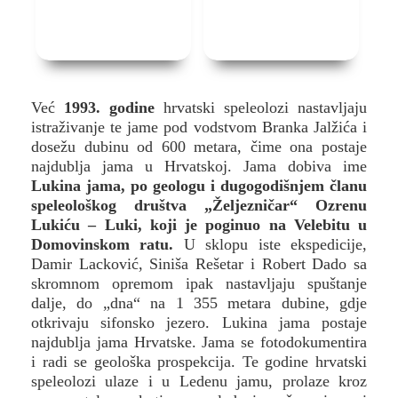
Već
1993. godine
hrvatski speleolozi nastavljaju
istraživanje te jame pod vodstvom Branka Jalžića i
dosežu dubinu od 600 metara, čime ona postaje
najdublja jama u Hrvatskoj. Jama dobiva ime
Lukina jama, po geologu i dugogodišnjem članu
speleološkog društva „Željezničar“ Ozrenu
Lukiću – Luki, koji je poginuo na Velebitu u
Domovinskom ratu.
U sklopu iste ekspedicije,
Damir Lacković, Siniša Rešetar i Robert Dado sa
skromnom opremom ipak nastavljaju spuštanje
dalje, do „dna“ na 1 355 metara dubine, gdje
otkrivaju sifonsko jezero. Lukina jama postaje
najdublja jama Hrvatske. Jama se fotodokumentira
i radi se geološka prospekcija. Te godine hrvatski
speleolozi ulaze i u Ledenu jamu, prolaze kroz