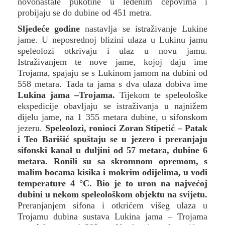
novonastale pukotine u ledenim čepovima i
probijaju se do dubine od 451 metra.
Sljedeće godine
nastavlja se istraživanje Lukine
jame. U neposrednoj blizini ulaza u Lukinu jamu
speleolozi otkrivaju i ulaz u novu jamu.
Istraživanjem te nove jame, kojoj daju ime
Trojama, spajaju se s Lukinom jamom na dubini od
558 metara. Tada ta jama s dva ulaza dobiva ime
Lukina jama –Trojama.
Tijekom te speleološke
ekspedicije obavljaju se istraživanja u najnižem
dijelu jame, na 1 355 metara dubine, u sifonskom
jezeru.
Speleolozi, ronioci Zoran Stipetić – Patak
i Teo Barišić spuštaju se u jezero i preranjaju
sifonski kanal u duljini od 57 metara, dubine 6
metara. Ronili su sa skromnom opremom, s
malim bocama kisika i mokrim odijelima, u vodi
temperature 4 °C.
Bio je to uron na najvećoj
dubini u nekom speleološkom objektu na svijetu.
Preranjanjem sifona i otkrićem višeg ulaza u
Trojamu dubina sustava Lukina jama – Trojama