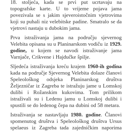
18. stoljeća, kada se prvi put ucrtavaju na
topografske karte. U to vrijeme pojava jama
povezivala se s jakim sjeveroistočnim vjetrovima
koji su puhali niz velebitske padine. Smatralo se da
vjetrovi nastaju u dubokim jama.
Prva istraživanja jama na području sjevernog
Velebita opisana su u Planinarskom vodiču iz
1929.
godine,
u kojem se navodi istraživanje jama
Varnjače, Crikvene i Hajdučke špilje.
Sljedeća istraživanja kreću krajem
1960-ih
godina
kada na područje Sjevernog Velebita dolaze članovi
Speleološkog odsjeka Planinarskog društva
Željezničar iz Zagreba te istražuju jame u Lomskoj
dulibi i Rožanskim kukovima. Tom prilikom
istraživali su i Ledenu jamu u Lomskoj dulibi i
spustili se do ledenog čepa na dubini od 58 metara.
Istraživanja se nastavljaju
1980. godine
. Članovi
spomenutog društva i Speleološkog društva Ursus
spelaeus iz Zagreba tada zajedničkim naporima