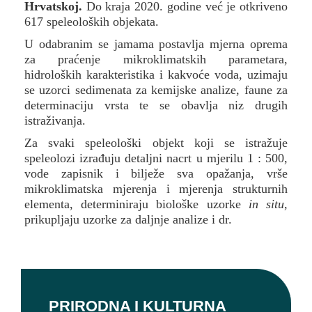
Hrvatskoj.
Do kraja 2020. godine već je otkriveno
617 speleoloških objekata.
U odabranim se jamama postavlja mjerna oprema
za praćenje mikroklimatskih parametara,
hidroloških karakteristika i kakvoće voda, uzimaju
se uzorci sedimenata za kemijske analize, faune za
determinaciju vrsta te se obavlja niz drugih
istraživanja.
Za svaki speleološki objekt koji se istražuje
speleolozi izrađuju detaljni nacrt u mjerilu 1 : 500,
vode zapisnik i bilježe sva opažanja, vrše
mikroklimatska mjerenja i mjerenja strukturnih
elementa, determiniraju biološke uzorke
in situ
,
prikupljaju uzorke za daljnje analize i dr.
PRIRODNA I KULTURNA