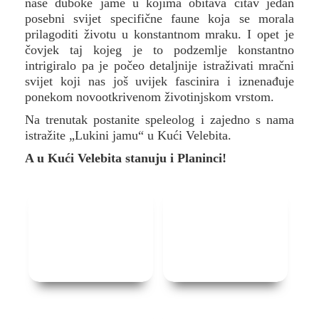
naše duboke jame u kojima obitava čitav jedan
posebni svijet specifične faune koja se morala
prilagoditi životu u konstantnom mraku. I opet je
čovjek taj kojeg je to podzemlje konstantno
intrigiralo pa je počeo detaljnije istraživati mračni
svijet koji nas još uvijek fascinira i iznenađuje
ponekom novootkrivenom životinjskom vrstom.
Na trenutak postanite speleolog i zajedno s nama
istražite „Lukini jamu“ u Kući Velebita.
A u Kući Velebita stanuju i Planinci!