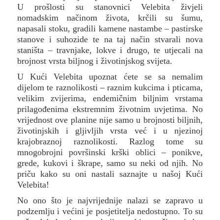
U prošlosti su stanovnici Velebita živjeli
nomadskim načinom života, krčili su šumu,
napasali stoku, gradili kamene nastambe – pastirske
stanove i suhozide te na taj način stvarali nova
staništa – travnjake, lokve i drugo, te utjecali na
brojnost vrsta biljnog i životinjskog svijeta.
U Kući Velebita upoznat ćete se sa nemalim
dijelom te raznolikosti – raznim kukcima i pticama,
velikim zvijerima, endemičnim biljnim vrstama
prilagođenima ekstremnim životnim uvjetima. No
vrijednost ove planine nije samo u brojnosti biljnih,
životinjskih i gljivljih vrsta već i u njezinoj
krajobraznoj raznolikosti. Razlog tome su
mnogobrojni površinski krški oblici – ponikve,
grede, kukovi i škrape, samo su neki od njih. No
priču kako su oni nastali saznajte u našoj Kući
Velebita!
No ono što je najvrijednije nalazi se zapravo u
podzemlju i većini je posjetitelja nedostupno. To su