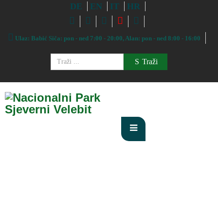
DE
EN
IT
HR
Ulaz: Babić Siča: pon - ned 7:00 - 20:00, Alan: pon - ned 8:00 - 16:00
Traži