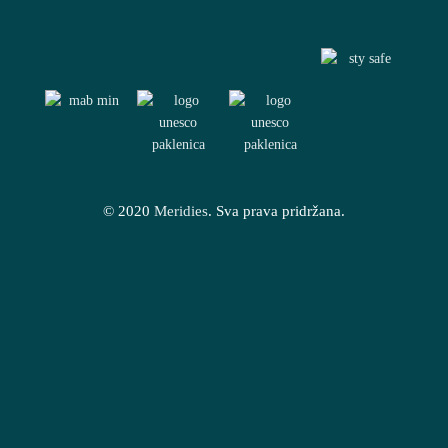
© 2020
Meridies
. Sva prava pridržana.
Ispunite sva obavezna polja.
Ispunite sva obavezna polja.
Poruka
*