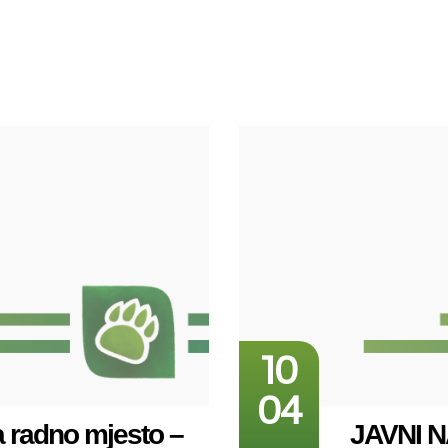
10
04
 radno mjesto –
JAVNI N