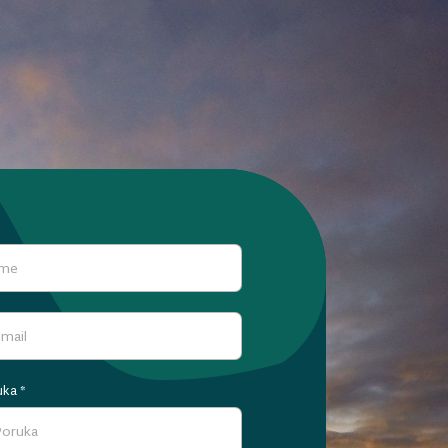
uka
*