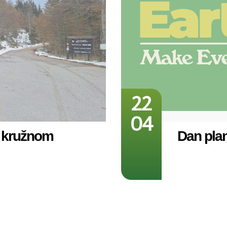
22
04
e kružnom
Dan pla