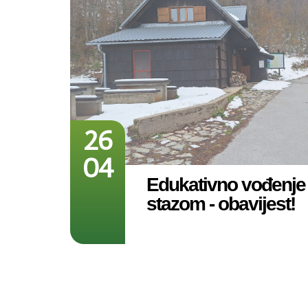
26
04
Edukativno vođenj
stazom - obavijest!