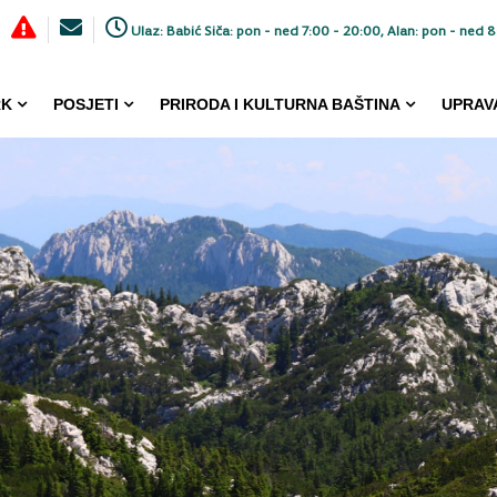
Ulaz: Babić Siča: pon - ned 7:00 - 20:00, Alan: pon - ned 8
RK
POSJETI
PRIRODA I KULTURNA BAŠTINA
UPRAV