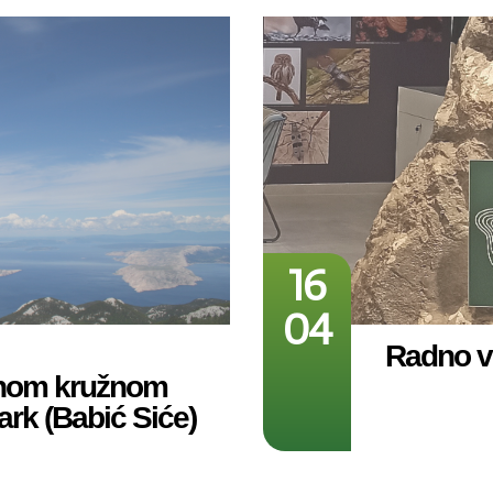
16
04
Radno vr
nom kružnom
ark (Babić Siće)