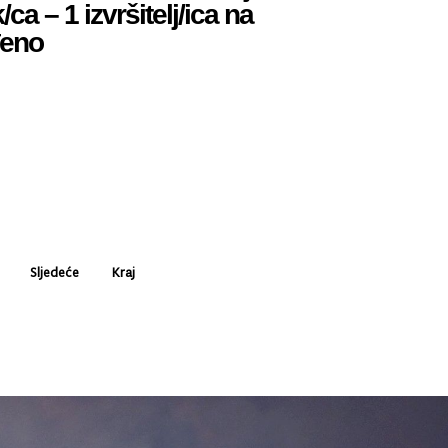
ca – 1 izvršitelj/ica na
đeno
Sljedeće
Kraj