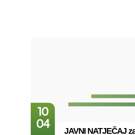
10
04
JAVNI NATJEČAJ za