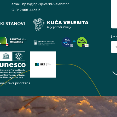
email:
npsv@np-sjeverni-velebit.hr
OIB: 24661445515
3 + 
 Sva prava pridržana.