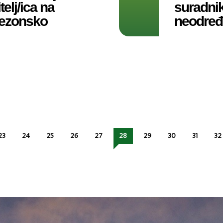
telj/ica na
suradnik/
sezonsko
neodre
23
24
25
26
27
28
29
30
31
32