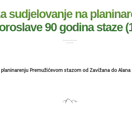
za sudjelovanje na planin
oslave 90 godina staze (1
a
planinarenju Premužićevom stazom od Zavižana do Alana