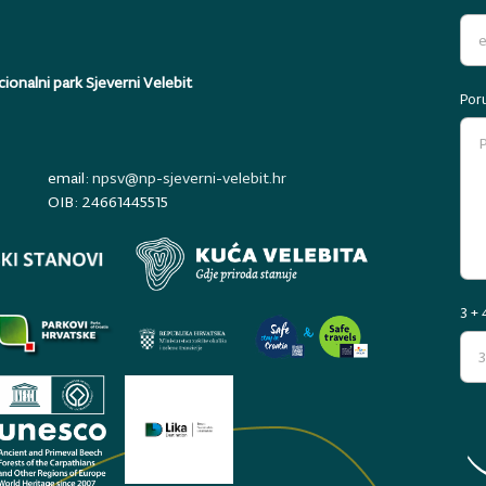
ionalni park Sjeverni Velebit
Por
email:
npsv@np-sjeverni-velebit.hr
OIB: 24661445515
3 + 