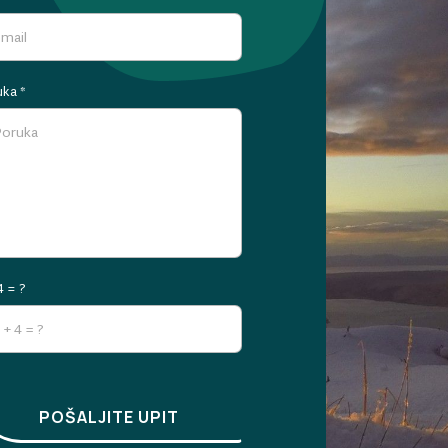
uka
*
4 = ?
POŠALJITE UPIT