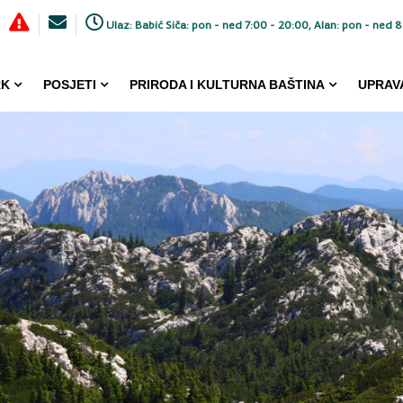
Ulaz: Babić Siča: pon - ned 7:00 - 20:00, Alan: pon - ned 8
RK
POSJETI
PRIRODA I KULTURNA BAŠTINA
UPRAV