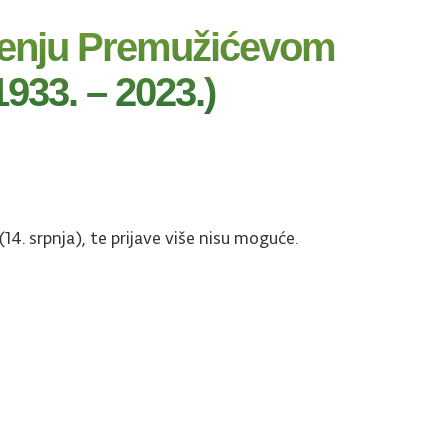
arenju Premužićevom
933. – 2023.)
(14. srpnja), te prijave više nisu moguće.