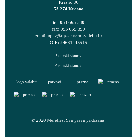
Krasno 96
53 274 Krasno
tel: 053 665 380
fax: 053 665 390
email:
npsv@np-sjeverni-velebit.hr
OIB: 24661445515
© 2020
Meridies
. Sva prava pridržana.