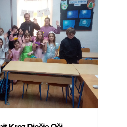
y
bit Kroz Dječje Oči –