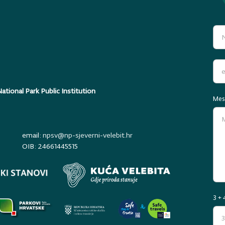
ational Park Public Institution
Mes
email:
npsv@np-sjeverni-velebit.hr
OIB: 24661445515
3 + 