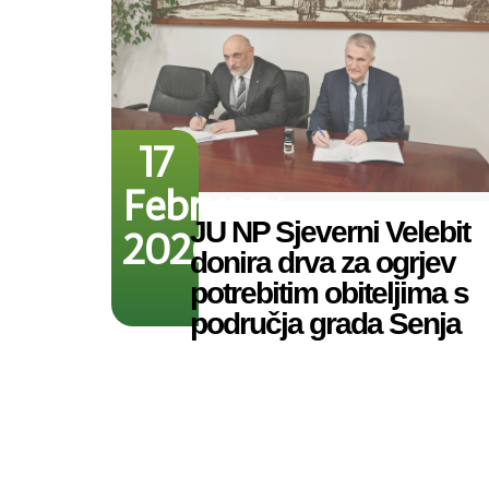
17
February
JU NP Sjeverni Velebit
2026
donira drva za ogrjev
potrebitim obiteljima s
područja grada Senja