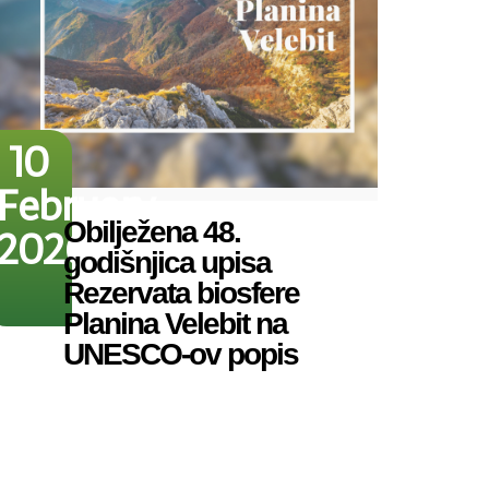
10
February
Obilježena 48.
2026
godišnjica upisa
Rezervata biosfere
Planina Velebit na
UNESCO‑ov popis