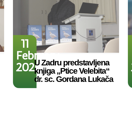
11
February
U Zadru predstavljena
2026
knjiga „Ptice Velebita“
dr. sc. Gordana Lukača