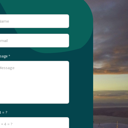
sage
*
4 = ?