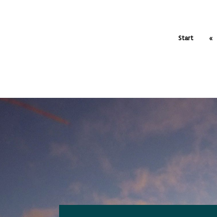
Start
«