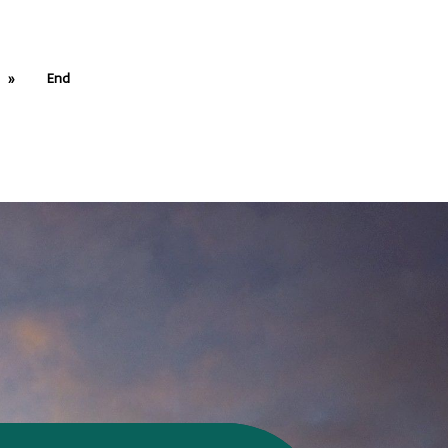
»
End