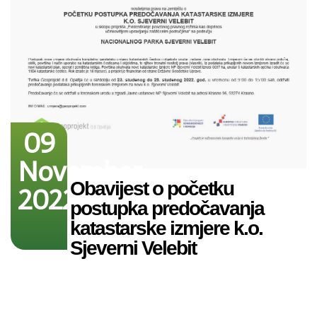
09
November
Obavijest o početku
2022
postupka predočavanja
katastarske izmjere k.o.
Sjeverni Velebit