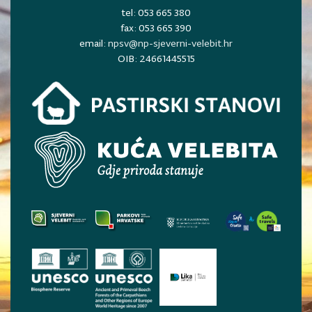
tel: 053 665 380
fax: 053 665 390
email:
npsv@np-sjeverni-velebit.hr
OIB: 24661445515