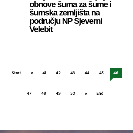
obnove šuma za šume i
šumska zemljišta na
području NP Sjeverni
Velebit
Start
«
41
42
43
44
45
46
47
48
49
50
»
End