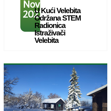
November
U Kući Velebita
2022
Održana STEM
Radionica
Istraživači
Velebita