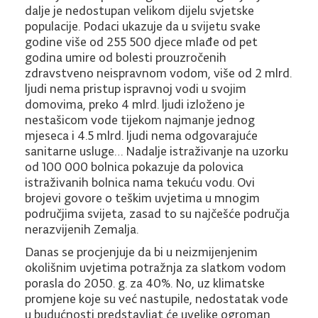
dalje je nedostupan velikom dijelu svjetske
populacije. Podaci ukazuje da u svijetu svake
godine više od 255 500 djece mlađe od pet
godina umire od bolesti prouzročenih
zdravstveno neispravnom vodom, više od 2 mlrd.
ljudi nema pristup ispravnoj vodi u svojim
domovima, preko 4 mlrd. ljudi izloženo je
nestašicom vode tijekom najmanje jednog
mjeseca i 4.5 mlrd. ljudi nema odgovarajuće
sanitarne usluge… Nadalje istraživanje na uzorku
od 100 000 bolnica pokazuje da polovica
istraživanih bolnica nama tekuću vodu. Ovi
brojevi govore o teškim uvjetima u mnogim
područjima svijeta, zasad to su najčešće područja
nerazvijenih Zemalja.
Danas se procjenjuje da bi u neizmijenjenim
okolišnim uvjetima potražnja za slatkom vodom
porasla do 2050. g. za 40%. No, uz klimatske
promjene koje su već nastupile, nedostatak vode
u budućnosti predstavljat će uvelike ogroman