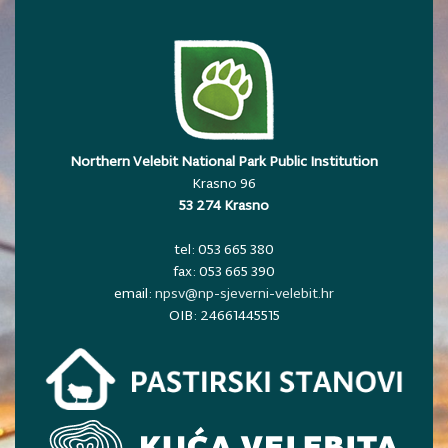
Northern Velebit National Park Public Institution
Krasno 96
53 274 Krasno
tel: 053 665 380
fax: 053 665 390
email:
npsv@np-sjeverni-velebit.hr
OIB: 24661445515