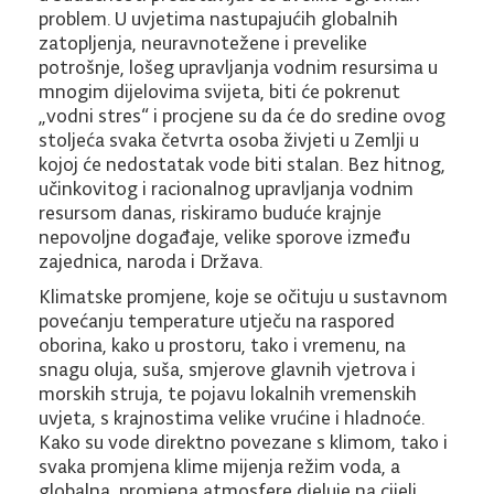
problem. U uvjetima nastupajućih globalnih
zatopljenja, neuravnotežene i prevelike
potrošnje, lošeg upravljanja vodnim resursima u
mnogim dijelovima svijeta, biti će pokrenut
„vodni stres“ i procjene su da će do sredine ovog
stoljeća svaka četvrta osoba živjeti u Zemlji u
kojoj će nedostatak vode biti stalan. Bez hitnog,
učinkovitog i racionalnog upravljanja vodnim
resursom danas, riskiramo buduće krajnje
nepovoljne događaje, velike sporove između
zajednica, naroda i Država.
Klimatske promjene, koje se očituju u sustavnom
povećanju temperature utječu na raspored
oborina, kako u prostoru, tako i vremenu, na
snagu oluja, suša, smjerove glavnih vjetrova i
morskih struja, te pojavu lokalnih vremenskih
uvjeta, s krajnostima velike vrućine i hladnoće.
Kako su vode direktno povezane s klimom, tako i
svaka promjena klime mijenja režim voda, a
globalna promjena atmosfere djeluje na cijeli