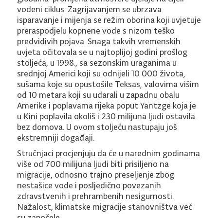
vodeni ciklus. Zagrijavanjem se ubrzava
isparavanje i mijenja se režim oborina koji uvjetuje
preraspodjelu kopnene vode s nizom teško
predvidivih pojava. Snaga takvih vremenskih
uvjeta očitovala se u najtoplijoj godini prošlog
stoljeća, u 1998., sa sezonskim uraganima u
srednjoj Americi koji su odnijeli 10 000 života,
sušama koje su opustošile Teksas, valovima višim
od 10 metara koji su udarali u zapadnu obalu
Amerike i poplavama rijeka poput Yantzge koja je
u Kini poplavila okoliš i 230 milijuna ljudi ostavila
bez domova. U ovom stoljeću nastupaju još
ekstremniji događaji.
Stručnjaci procjenjuju da će u narednim godinama
više od 700 milijuna ljudi biti prisiljeno na
migracije, odnosno trajno preseljenje zbog
nestašice vode i posljedično povezanih
zdravstvenih i prehrambenih nesigurnosti.
Nažalost, klimatske migracije stanovništva već
su započele.