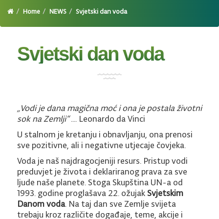
Home
NEWS
Svjetski dan voda
Svjetski dan voda
„Vodi je dana magična moć i ona je postala životni
sok na Zemlji“
.... Leonardo da Vinci
U stalnom je kretanju i obnavljanju, ona prenosi
sve pozitivne, ali i negativne utjecaje čovjeka.
Voda je naš najdragocjeniji resurs. Pristup vodi
preduvjet je života i deklariranog prava za sve
ljude naše planete. Stoga Skupština UN-a od
1993. godine proglašava 22. ožujak
Svjetskim
Danom voda
. Na taj dan sve Zemlje svijeta
trebaju kroz različite događaje, teme, akcije i