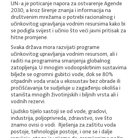
UN-a je poticanje napora za ostvarenje Agende
2030, a kroz širenje znanja i informacija na
društvenim mrežama o potrebi racionalnog i
učinkovitog upravljanja vodnim resursima kako bi
se podigla svijest i učinio što veći javni pritisak za
hitne promjene.
Svaka država mora razvijati programe
učinkovitog upravljanja vodnim resursom, ali i
raditi na programima smanjenja globalnog
zatopljenja. U mnogim vodoopskrbnim sustavima
bilježe se ogromni gubitci vode, dok se 80%
otpadnih voda vraća u ekosustav bez obrade ili
pročišćavanja te sudjeluje u zagađenju okoliša i
staništa mnogih životinjskih i biljnih vrsta ali i
vodnih rezervi.
Ljudsko tijelo sastoji se od vode, gradovi,
industrija, poljoprivreda, zdravstvo, sve što
znamo ovisi o vodi. Rješenja za zaštitu voda
postoje, tehnologije postoje, i one se i dalje