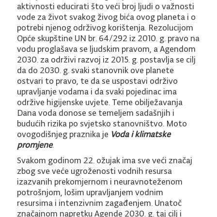
aktivnosti educirati što veći broj ljudi o važnosti
vode za život svakog živog bića ovog planeta i o
potrebi njenog održivog korištenja. Rezolucijom
Opće skupštine UN br. 64/292 iz 2010. g. pravo na
vodu proglašava se ljudskim pravom, a Agendom
2030. za održivi razvoj iz 2015. g. postavlja se cilj
da do 2030. g. svaki stanovnik ove planete
ostvari to pravo, te da se uspostavi održivo
upravljanje vodama i da svaki pojedinac ima
održive higijenske uvjete. Teme obilježavanja
Dana voda donose se temeljem sadašnjih i
budućih rizika po svjetsko stanovništvo. Moto
ovogodišnjeg praznika je
Voda i klimatske
promjene
.
Svakom godinom 22. ožujak ima sve veći značaj
zbog sve veće ugroženosti vodnih resursa
izazvanih prekomjernom i neuravnoteženom
potrošnjom, lošim upravljanjem vodnim
resursima i intenzivnim zagađenjem. Unatoč
značajnom napretku Agende 2030. g. taj cilj i