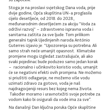
Stoga je na proslavi svjetskog Dana voda, prije
dvije godine, Opća skupština UN-a proglasila
cijelo desetljeće, od 2018. do 2028.,
međunarodnim desetljećem za akciju "Voda za
održivi razvoj" – zdravstveno ispravna voda i
sanitarna zaštita za sve ljude. Tom prilikom
generalni tajnik Ujedinjenih naroda António
Guterres izjavio je: "Upozorenja su potrebna. Ali
samo strah neće umanjit opasnost. Klimatske
promjene mogu izgledat zastrašujuće, ali ako
svaki pojedinac bude poduzeo samo jedan korak
– racionalno i učinkovito koristio vodu, umanjit
će se negativni efekti ovih promjena. Ne možemo
si priuštiti odlaganje, ne možemo više vodu
uzimati zdravo za gotovo, voda je naš
najdragocjeniji resurs bez kojeg nema života.
Također moramo i uravnotežiti svoje potrebe za
vodom kako bi osigurali da vode ima za sve“.
Na današnji Dan ključna poruka Opće skupštine