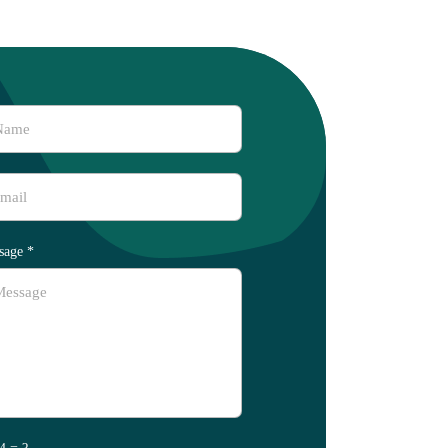
sage
*