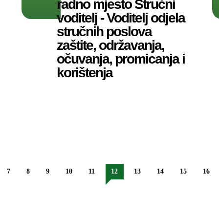
radno mjesto Stručni
voditelj - Voditelj odjela
stručnih poslova
zaštite, održavanja,
očuvanja, promicanja i
korištenja
7
8
9
10
11
12
13
14
15
16