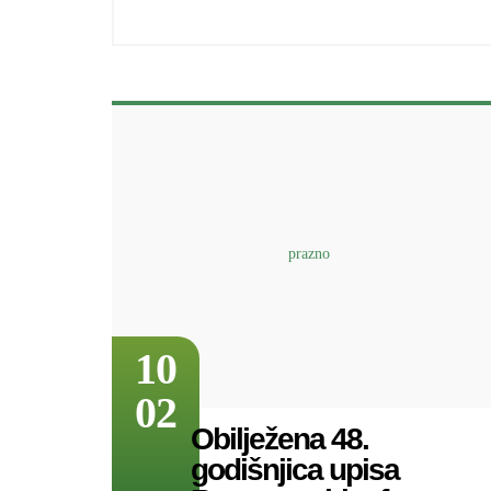
10
02
Obilježena 48.
godišnjica upisa