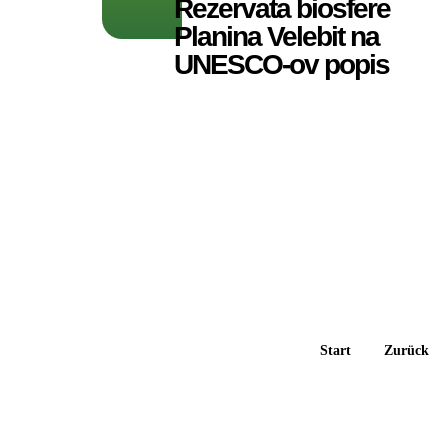
Rezervata biosfere
Planina Velebit na
UNESCO‑ov popis
Start
Zurück