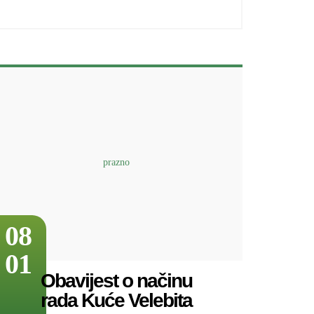
08
01
Obavijest o načinu
rada Kuće Velebita