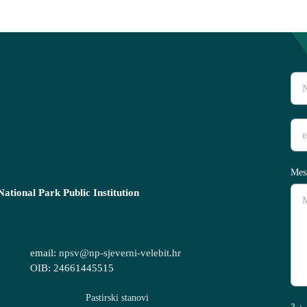
Mes
ational Park Public Institution
email:
npsv@np-sjeverni-velebit.hr
OIB: 24661445515