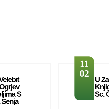
11
02
Velebit
U Za
 Ogrjev
Knji
eljima S
Sc. 
 Senja