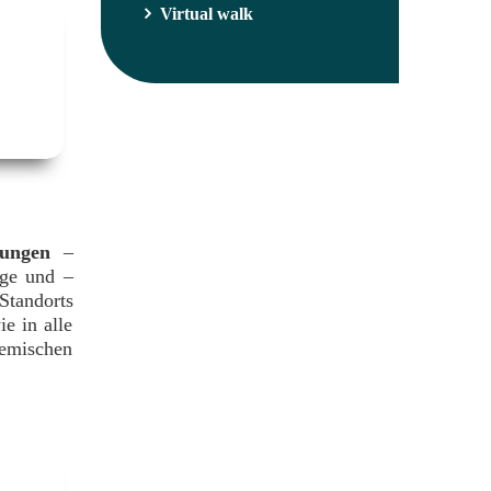
Virtual walk
nungen
–
nge und –
Standorts
e in alle
hemischen