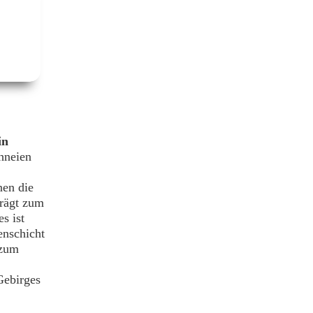
in
chneien
nen die
trägt zum
s ist
enschicht
 zum
Gebirges