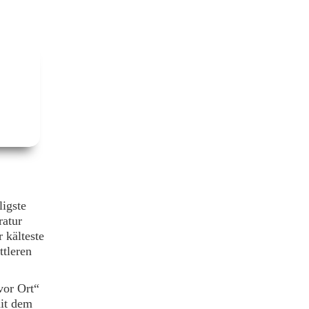
ligste
ratur
r kälteste
ttleren
vor Ort“
it dem