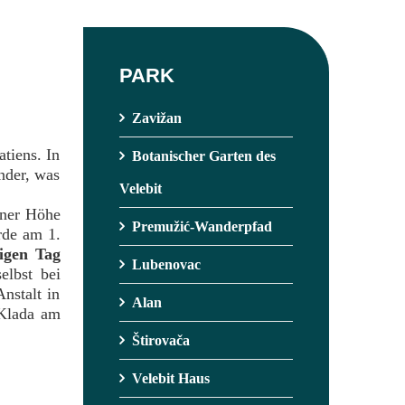
PARK
Zavižan
tiens. In
Botanischer Garten des
nder, was
Velebit
iner Höhe
Premužić-Wanderpfad
rde am 1.
zigen Tag
Lubenovac
elbst bei
nstalt in
Alan
 Klada am
Štirovača
Velebit Haus