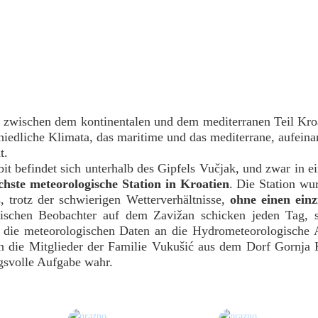
e zwischen dem kontinentalen und dem mediterranen Teil Kroa
hiedliche Klimata, das maritime und das mediterrane, aufeina
t.
it befindet sich unterhalb des Gipfels Vučjak, und zwar in e
chste meteorologische Station in Kroatien
. Die Station wu
, trotz der schwierigen Wetterverhältnisse,
ohne einen ein
ischen Beobachter auf dem Zavižan schicken jeden Tag, s
die meteorologischen Daten an die Hydrometeorologische A
en die Mitglieder der Familie Vukušić aus dem Dorf Gornja
ngsvolle Aufgabe wahr.