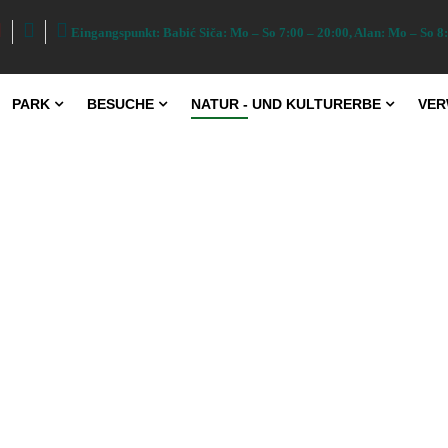
Eingangspunkt: Babić Siča: Mo – So 7:00 – 20:00, Alan: Mo – So 8:
PARK
BESUCHE
NATUR - UND KULTURERBE
VER