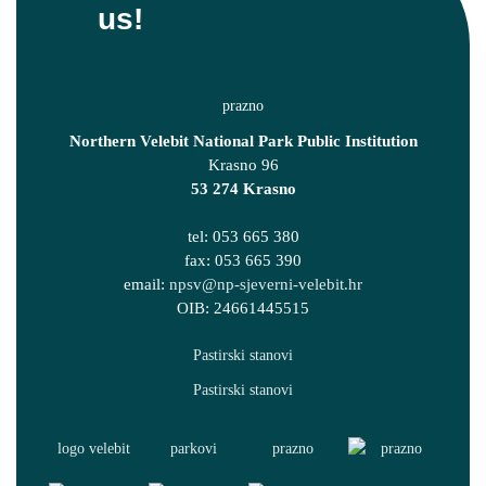
us!
Northern Velebit National Park Public Institution
Krasno 96
53 274 Krasno
tel: 053 665 380
fax: 053 665 390
email:
npsv@np-sjeverni-velebit.hr
OIB: 24661445515