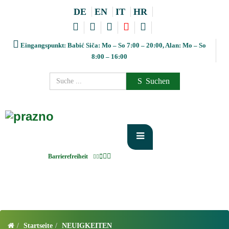
DE
EN
IT
HR
Eingangspunkt: Babić Siča: Mo – So 7:00 – 20:00, Alan: Mo – So
8:00 – 16:00
Suchen
Barrierefreiheit
Startseite
NEUIGKEITEN