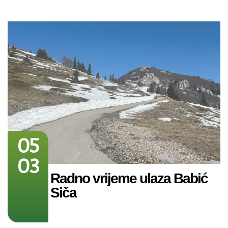
05
03
Radno vrijeme ulaza Babić
Siča