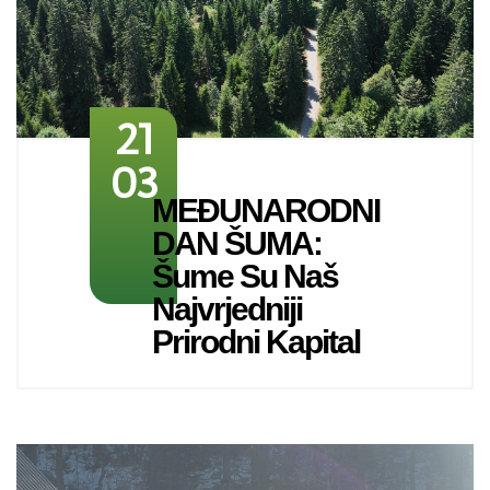
21
03
MEĐUNARODNI
DAN ŠUMA:
Šume Su Naš
Najvrjedniji
Prirodni Kapital