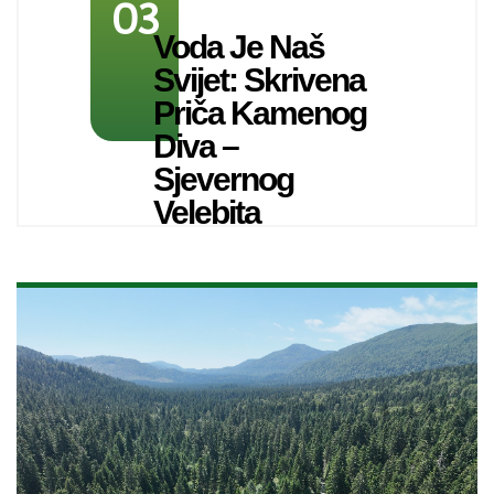
03
Voda Je Naš
Svijet: Skrivena
Priča Kamenog
Diva –
Sjevernog
Velebita