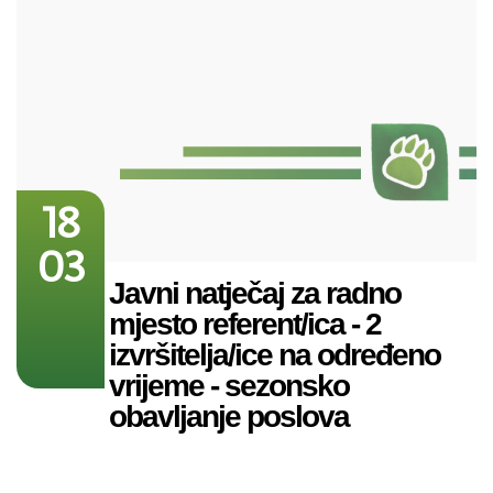
18
03
Javni natječaj za radno
mjesto referent/ica - 2
izvršitelja/ice na određeno
vrijeme - sezonsko
obavljanje poslova