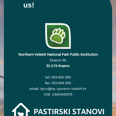
us!
Northern Velebit National Park Public Institution
Krasno 96
53 274 Krasno
tel: 053 665 380
fax: 053 665 390
email:
npsv@np-sjeverni-velebit.hr
OIB: 24661445515