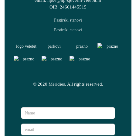
email:
npsv@np-sjeverni-velebit.hr
OIB: 24661445515
© 2020
Meridies
. All rights reserved.