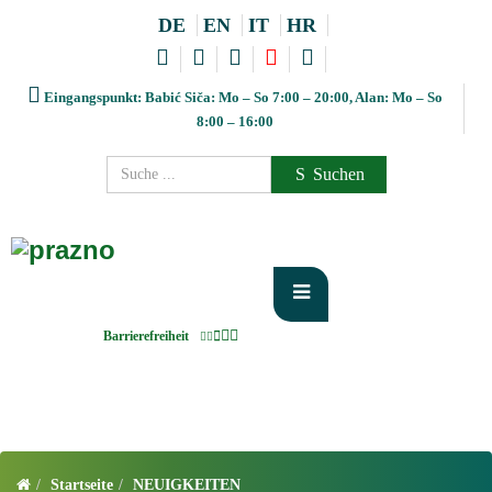
DE
EN
IT
HR
Eingangspunkt: Babić Siča: Mo – So 7:00 – 20:00, Alan: Mo – So
8:00 – 16:00
Suchen
Barrierefreiheit
Startseite
NEUIGKEITEN