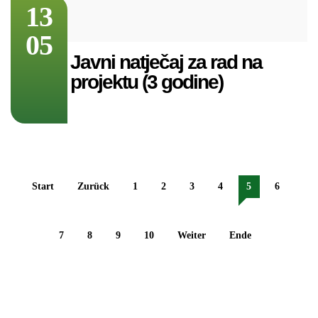
13
05
Javni natječaj za rad na
projektu (3 godine)
Start
Zurück
1
2
3
4
5
6
7
8
9
10
Weiter
Ende