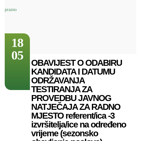
18
05
OBAVIJEST O ODABIRU
KANDIDATA I DATUMU
ODRŽAVANJA
TESTIRANJA ZA
PROVEDBU JAVNOG
NATJEČAJA ZA RADNO
MJESTO referent/ica -3
izvršitelja/ice na određeno
vrijeme (sezonsko