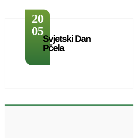
20
05
Svjetski Dan
Pčela