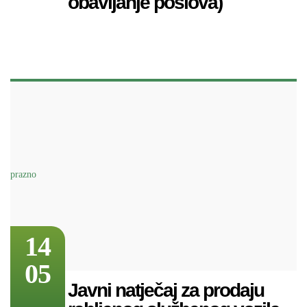
obavljanje poslova)
14
05
Javni natječaj za prodaju