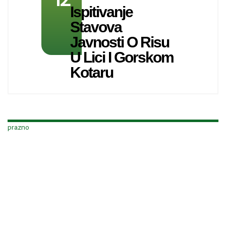
Ispitivanje
Stavova
Javnosti O Risu
U Lici I Gorskom
Kotaru