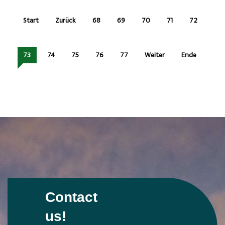
Start
Zurück
68
69
70
71
72
73
74
75
76
77
Weiter
Ende
Contact
us!