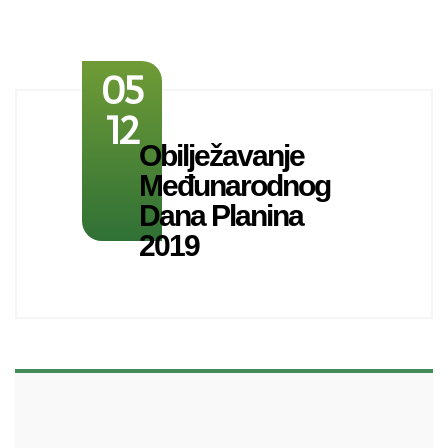
05
12
Obilježavanje
Međunarodnog
Dana Planina
2019