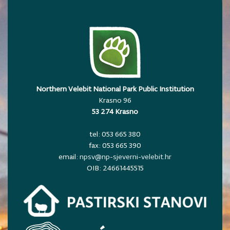
Northern Velebit National Park Public Institution
Krasno 96
53 274 Krasno
tel: 053 665 380
fax: 053 665 390
email:
npsv@np-sjeverni-velebit.hr
OIB: 24661445515