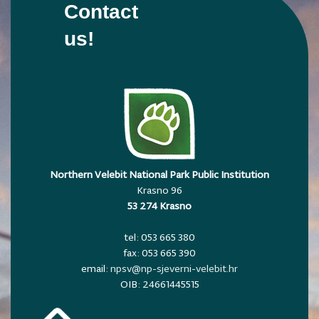
Contact
us!
Northern Velebit National Park Public Institution
Krasno 96
53 274 Krasno
tel: 053 665 380
fax: 053 665 390
email:
npsv@np-sjeverni-velebit.hr
OIB: 24661445515