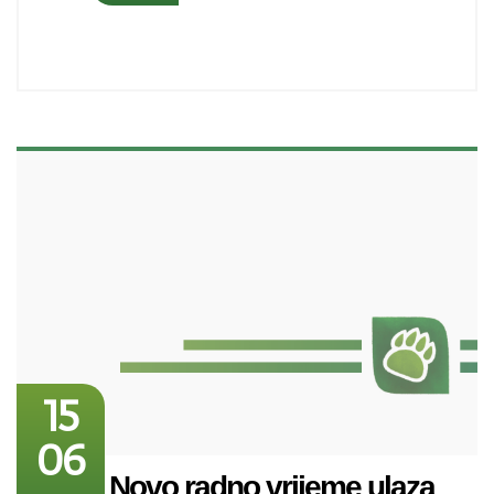
15
06
Novo radno vrijeme ulaza