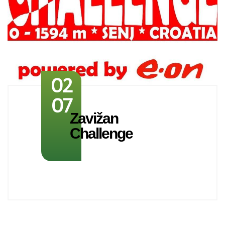
02
07
Zavižan
Challenge