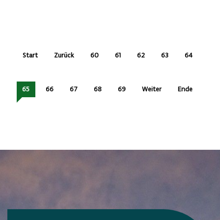
Start
Zurück
60
61
62
63
64
65
66
67
68
69
Weiter
Ende