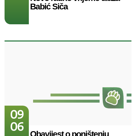
Babić Siča
09
06
Obavijest o poništenju