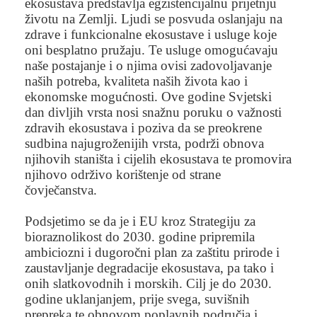
ekosustava predstavlja egzistencijalnu prijetnju
životu na Zemlji. Ljudi se posvuda oslanjaju na
zdrave i funkcionalne ekosustave i usluge koje
oni besplatno pružaju. Te usluge omogućavaju
naše postajanje i o njima ovisi zadovoljavanje
naših potreba, kvaliteta naših života kao i
ekonomske mogućnosti. Ove godine Svjetski
dan divljih vrsta nosi snažnu poruku o važnosti
zdravih ekosustava i poziva da se preokrene
sudbina najugroženijih vrsta, podrži obnova
njihovih staništa i cijelih ekosustava te promovira
njihovo održivo korištenje od strane
čovječanstva.
Podsjetimo se da je i EU kroz Strategiju za
bioraznolikost do 2030. godine pripremila
ambiciozni i dugoročni plan za zaštitu prirode i
zaustavljanje degradacije ekosustava, pa tako i
onih slatkovodnih i morskih. Cilj je do 2030.
godine uklanjanjem, prije svega, suvišnih
prepreka te obnovom poplavnih područja i