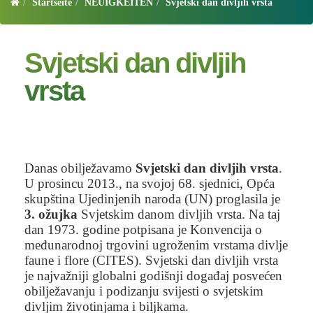
Startseite
NEUIGKEITEN
Svjetski dan divljih vrsta
Svjetski dan divljih
vrsta
Danas obilježavamo
Svjetski dan divljih vrsta
.
U prosincu 2013., na svojoj 68. sjednici, Opća
skupština Ujedinjenih naroda (UN) proglasila je
3. ožujka
Svjetskim danom divljih vrsta. Na taj
dan 1973. godine potpisana je Konvencija o
međunarodnoj trgovini ugroženim vrstama divlje
faune i flore (CITES). Svjetski dan divljih vrsta
je najvažniji globalni godišnji događaj posvećen
obilježavanju i podizanju svijesti o svjetskim
divljim životinjama i biljkama.