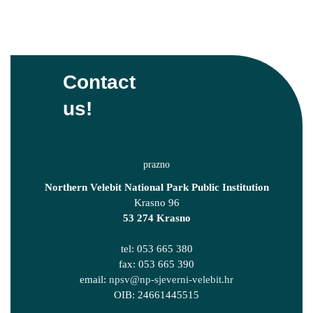
Contact
us!
Northern Velebit National Park Public Institution
Krasno 96
53 274 Krasno
tel: 053 665 380
fax: 053 665 390
email:
npsv@np-sjeverni-velebit.hr
OIB: 24661445515