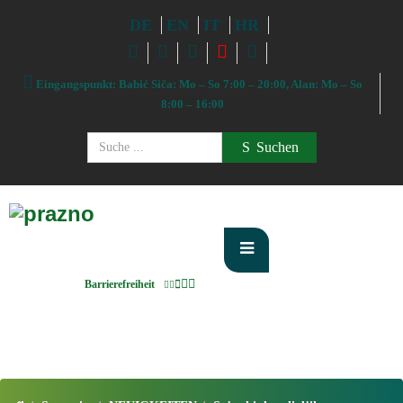
DE
EN
IT
HR
Eingangspunkt: Babić Siča: Mo – So 7:00 – 20:00, Alan: Mo – So
8:00 – 16:00
Suchen
Barrierefreiheit