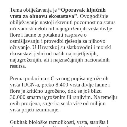
Tema obilježavanja je
“Oporavak ključnih
vrsta za obnovu ekosustava”
. Ovogodišnje
obilježavanje nastoji skrenuti pozornost na status
očuvanosti nekih od najugroženijih vrsta divlje
flore i faune te potaknuti rasprave o
osmišljavanju i provedbi rješenja za njihovo
očuvanje. U Hrvatskoj su slatkovodni i morski
ekosustavi jedni od naših najosjetljivijih,
najugroženijih, ali i najznačajnijih nacionalnih
resursa.
Prema podacima s Crvenog popisa ugroženih
vrsta IUCN-a, preko 8.400 vrsta divlje faune i
flore je kritično ugroženo, dok se još blizu
30.000 smatra ugroženim ili ranjivim. Na temelju
ovih procjena, sugerira se da više od milijun
vrsta prijeti izumiranje.
Gubitak biološke raznolikosti, vrsta, staništa i