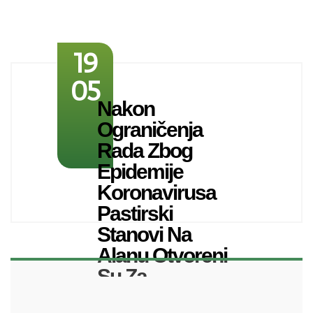
19
05
Nakon
Ograničenja
Rada Zbog
Epidemije
Koronavirusa
Pastirski
Stanovi Na
Alanu Otvoreni
Su Za
Posjetitelje.