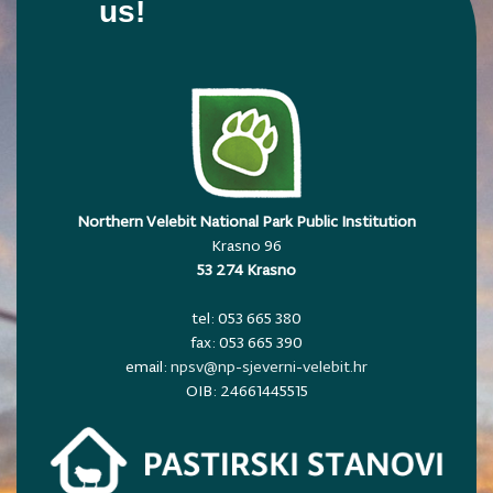
us!
Northern Velebit National Park Public Institution
Krasno 96
53 274 Krasno
tel: 053 665 380
fax: 053 665 390
email:
npsv@np-sjeverni-velebit.hr
OIB: 24661445515