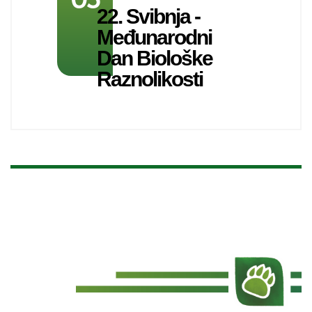
22. Svibnja -
Međunarodni
Dan Biološke
Raznolikosti