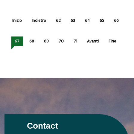
Inizio
Indietro
62
63
64
65
66
67
68
69
70
71
Avanti
Fine
Contact