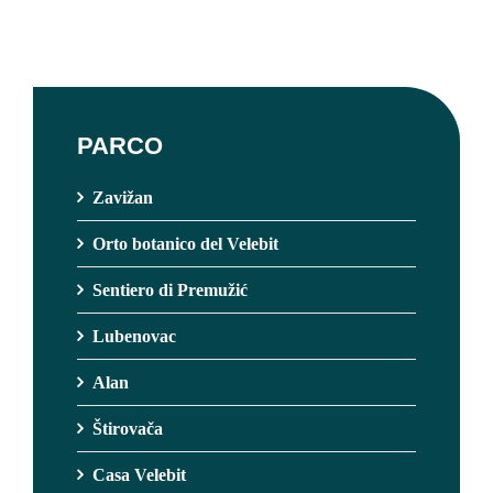
PARCO
Zavižan
Orto botanico del Velebit
Sentiero di Premužić
Lubenovac
Alan
Štirovača
Casa Velebit