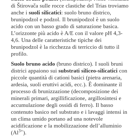
di Štirovača sulle rocce clastiche del Trias troviamo
anche i
suoli silicatici
: suolo bruno districo,
brunipodzol e podzol. Il brunipodzol è un suolo
acido con un basso grado di saturazione basica.
L’orizzonte più acido è A/E con il valore pH 4,3-
4,6. Una delle caratteristiche tipiche dei
brunipodzol è la ricchezza di terriccio di tutto il
profilo.
Suolo bruno acido
(bruno districo). I suoli bruni
districi appaiono sui
substrati siliceo-silicatici
con
piccole quantità di cationi basici (pietra arenaria,
ardesia, suoli eruttivi acidi, ecc.). È dominante il
processo di brunizzazione (decomposizione dei
minerali primari, argillificazione, argillosintesi e
accumulazione degli ossidi di ferro). Il basso
contenuto basico nel substrato e i lavaggi intensi in
un clima umido portano ad una notevole
acidificazione e la mobilizzazione dell’alluminio
3+
(Al
).