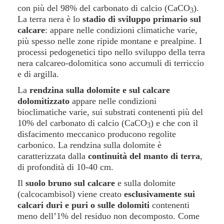
con più del 98% del carbonato di calcio (CaCO
).
3
La terra nera è lo
stadio di sviluppo primario sul
calcare
: appare nelle condizioni climatiche varie,
più spesso nelle zone ripide montane e prealpine. I
processi pedogenetici tipo nello sviluppo della terra
nera calcareo-dolomitica sono accumuli di terriccio
e di argilla.
La
rendzina sulla dolomite e sul calcare
dolomitizzato
appare nelle condizioni
bioclimatiche varie, sui substrati contenenti più del
10% del carbonato di calcio (CaCO
) e che con il
3
disfacimento meccanico producono regolite
carbonico. La rendzina sulla dolomite è
caratterizzata dalla
continuità del manto di terra
,
di profondità di 10-40 cm.
Il
suolo bruno sul calcare
e sulla dolomite
(calcocambisol) viene creato
esclusivamente sui
calcari duri e puri o sulle dolomiti
contenenti
meno dell’1% del residuo non decomposto. Come