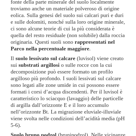
fonte della parte minerale del suolo localmente
troviamo anche un materiale polveroso di origine
eolica. Sulla genesi del suolo sui calcari puri e duri
e sulle dolomiti, nonché sulla loro origine minerale,
ci sono alcune teorie di cui la più considerata è
quella del resto residuale (non solubile) dalla roccia
originaria. Questi suoli sono
rappresentati nel
Parco nella percentuale maggiore
.
Il
suolo lessivato sul calcare
(luvisol) viene creato
sui
substrati argillosi
o sulle rocce con la cui
decomposizione può essere formato un profilo
argilloso più profondo. I suoli lessivati sul calcare
sono legati alle zone umide in cui possono essere
formati i corsi d’acqua discendenti. Per il luvisol è
caratteristico lo sciacquo (lavaggio) delle particelle
di argilla dall’orizzonte E e il loro accumulo
nell’orizzonte Bt. La migrazione eluviale-illuviale
viene svolta nelle condizioni dell’acidità media (pH
5-6).
Suolo bruno podzol
(brunipodzol). Nelle vicinanze