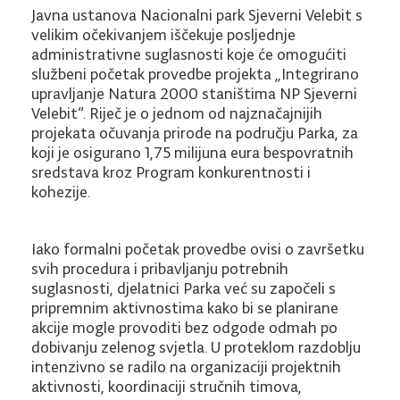
Javna ustanova Nacionalni park Sjeverni Velebit s
velikim očekivanjem iščekuje posljednje
administrativne suglasnosti koje će omogućiti
službeni početak provedbe projekta „Integrirano
upravljanje Natura 2000 staništima NP Sjeverni
Velebit“. Riječ je o jednom od najznačajnijih
projekata očuvanja prirode na području Parka, za
koji je osigurano 1,75 milijuna eura bespovratnih
sredstava kroz Program konkurentnosti i
kohezije.
Iako formalni početak provedbe ovisi o završetku
svih procedura i pribavljanju potrebnih
suglasnosti, djelatnici Parka već su započeli s
pripremnim aktivnostima kako bi se planirane
akcije mogle provoditi bez odgode odmah po
dobivanju zelenog svjetla. U proteklom razdoblju
intenzivno se radilo na organizaciji projektnih
aktivnosti, koordinaciji stručnih timova,