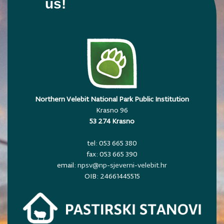
us!
Northern Velebit National Park Public Institution
Krasno 96
53 274 Krasno
tel: 053 665 380
fax: 053 665 390
email:
npsv@np-sjeverni-velebit.hr
OIB: 24661445515