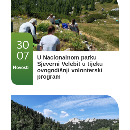
30
07
U Nacionalnom parku
Sjeverni Velebit u tijeku
Novosti
ovogodišnji volonterski
program