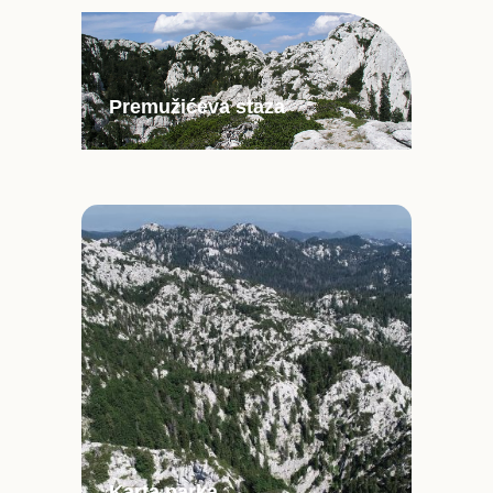
Premužićeva staza
Karta parka