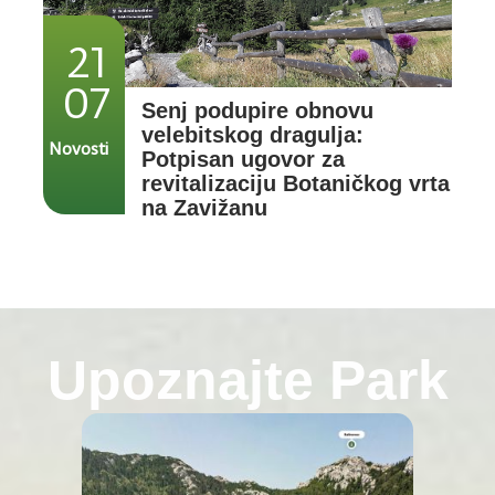
21
07
Senj podupire obnovu
velebitskog dragulja:
Novosti
Potpisan ugovor za
revitalizaciju Botaničkog vrta
na Zavižanu
Upoznajte Park