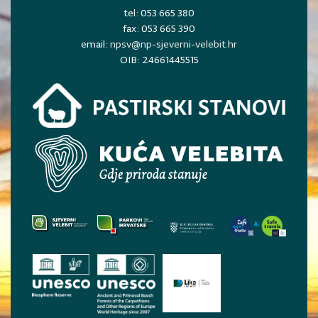
tel: 053 665 380
fax: 053 665 390
email:
npsv@np-sjeverni-velebit.hr
OIB: 24661445515